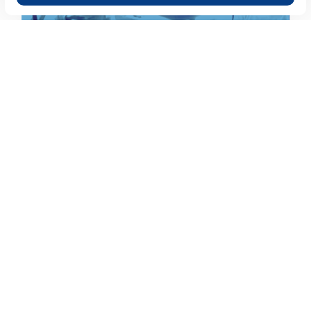
PickADesk - die kostenlose Desksharing
Software
Virtual Desktop Infrastruktur