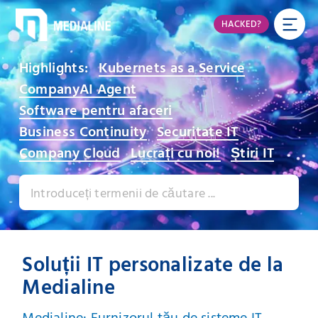
HACKED?
Highlights:
Kubernets as a Service
CompanyAI Agent
Software pentru afaceri
Business Continuity
Securitate IT
Company Cloud
Lucrați cu noi!
Știri IT
Soluții IT personalizate de la
Medialine
Medialine: Furnizorul tău de sisteme IT