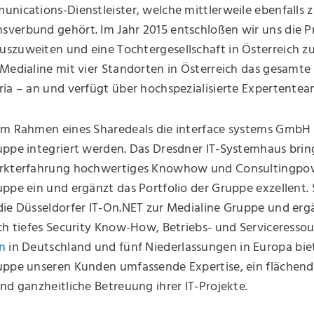
nications-Dienstleister, welche mittlerweile ebenfalls 
verbund gehört. Im Jahr 2015 entschloßen wir uns die P
szuweiten und eine Tochtergesellschaft in Österreich z
Medialine mit vier Standorten in Österreich das gesamte 
ia – an und verfügt über hochspezialisierte Expertentea
im Rahmen eines Sharedeals die interface systems GmbH 
uppe integriert werden. Das Dresdner IT-Systemhaus brin
rkterfahrung hochwertiges Knowhow und Consultingpow
ppe ein und ergänzt das Portfolio der Gruppe exzellent. 
die Düsseldorfer IT-On.NET zur Medialine Gruppe und erg
ch tiefes Security Know-How, Betriebs- und Serviceressou
n
in Deutschland und fünf Niederlassungen in Europa bie
uppe unseren Kunden umfassende Expertise, ein flächen
nd ganzheitliche Betreuung ihrer IT-Projekte.