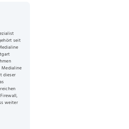
zialist
ehört seit
Medialine
tgart
ehmen
s Medialine
t dieser
as
ereichen
Firewall,
s weiter