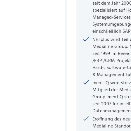
seit dem Jahr 200
spezialisiert auf 
Managed-Services 
Systemumgebung
einschließlich SA
NETplus wird Teil 
Medialine Group. 
seit 1999 im Bereic
/ERP /CRM Projek
Hard-, Software-C
& Management tät
ment IQ wird stol
Mitglied der Medi
Group. mentIQ ste
seit 2007 für intel
Datenmanagement
Eröffnung des ne
Medialine Standor