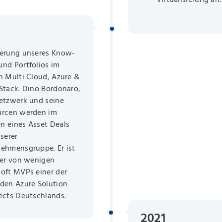
terung unseres Know-
nd Portfolios im
h Multi Cloud, Azure &
Stack. Dino Bordonaro,
etzwerk und seine
urcen werden im
 eines Asset Deals
nserer
ehmensgruppe. Er ist
ner von wenigen
oft MVPs einer der
den Azure Solution
ects Deutschlands.
2021