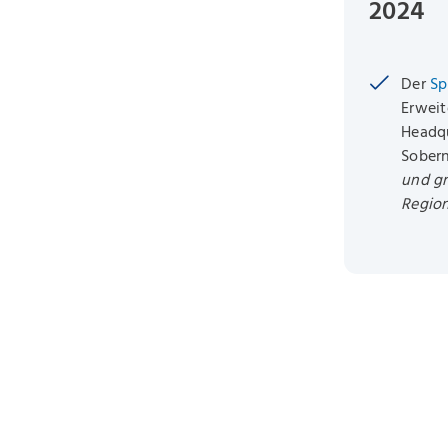
2024
Der
Sp
Erweit
Headqu
Sober
und gr
Regio