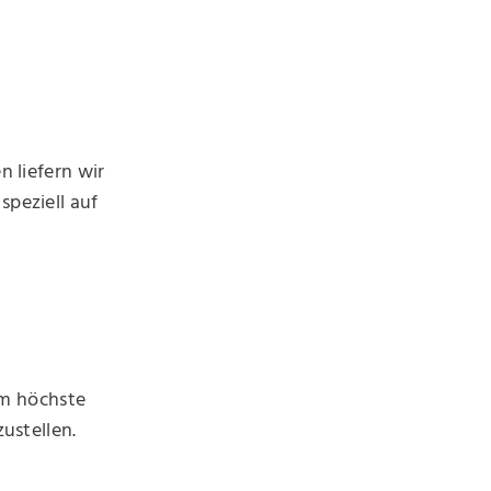
 liefern wir
peziell auf
um höchste
ustellen.