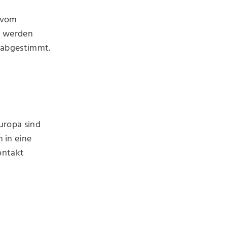
 vom
n werden
l abgestimmt.
uropa sind
 in eine
ontakt