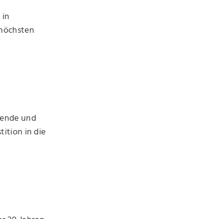
 in
 höchsten
ldende und
ition in die