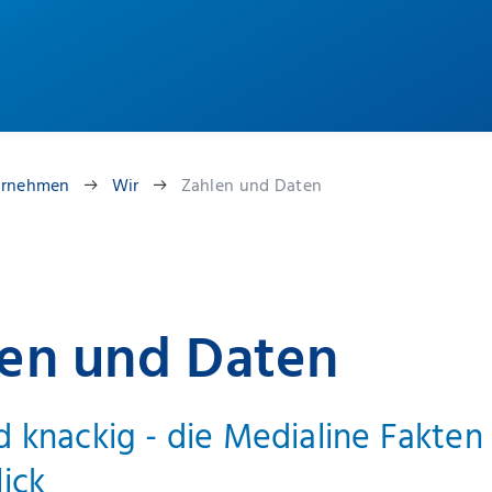
ernehmen
Wir
Zahlen und Daten
en und Daten
d knackig - die Medialine Fakten
lick