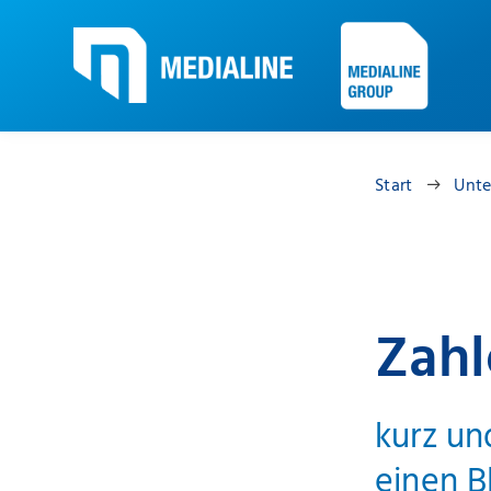
Start
Unt
Zahl
kurz un
einen B