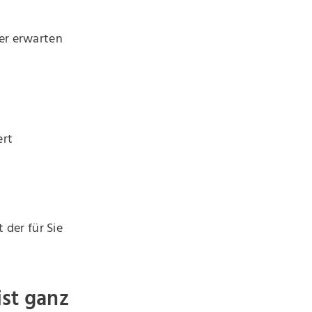
ner erwarten
ert
 der für Sie
ist ganz