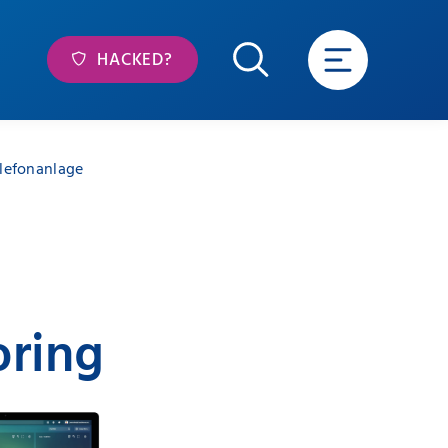
HACKED?
elefonanlage
oring