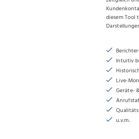
zeitgleich un
Kundenkontak
diesem Tool 
Darstellungen
Berichter
Intuitiv
Historisc
Live-Mon
Geräte- &
Anrufstat
Qualität
u.v.m.