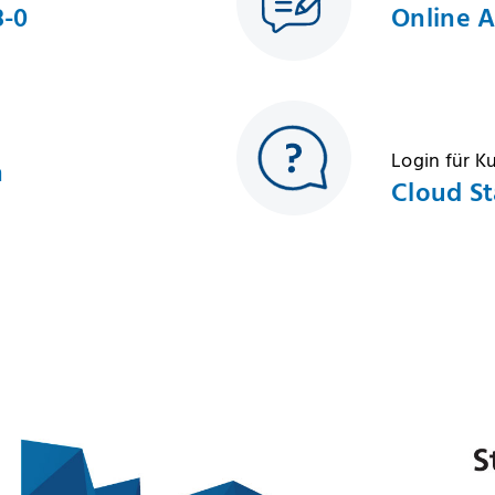
8-0
Online 
Login für 
h
Cloud St