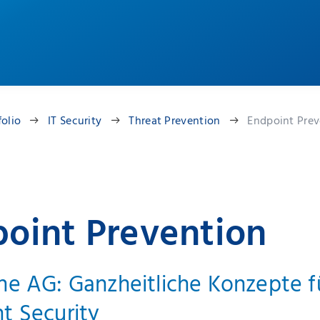
folio
IT Security
Threat Prevention
Endpoint Prev
oint Prevention
ne AG: Ganzheitliche Konzepte fü
t Security