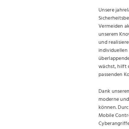
Unsere jahrel
Sicherheitsb
Vermeiden akt
unserem Kno
und realisie
individuellen
überlappende
wächst, hilft
passenden Ko
Dank unserem 
moderne und 
können. Durc
Mobile Contr
Cyberangriff