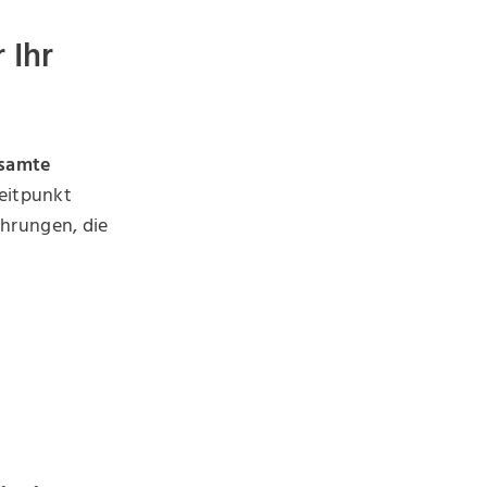
 Ihr
samte
eitpunkt
ehrungen, die