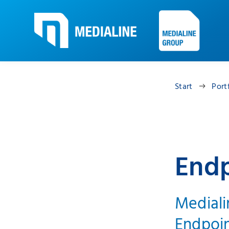
Start
Port
Endp
Mediali
Endpoin