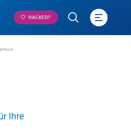
HACKED?
ention
r Ihre