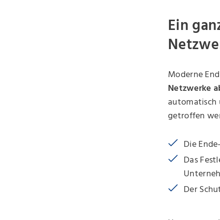
Ein gan
Netzwe
Moderne End
Netzwerke a
automatisch 
getroffen wer
Die Ende
Das Fest
Unterneh
Der Schut