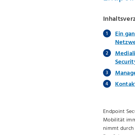
Inhaltsver
Ein gan
Netzwe
Mediali
Securit
Manage
Kontak
Endpoint Sec
Mobilität imm
nimmt durch 