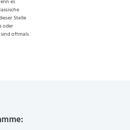
wenn es
lassische
eser Stelle
s oder
sind oftmals
ramme: