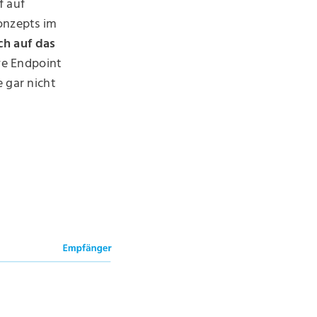
f auf
konzepts im
ch auf das
ve Endpoint
 gar nicht