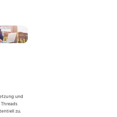
netzung und
n Threads
ntiell zu.