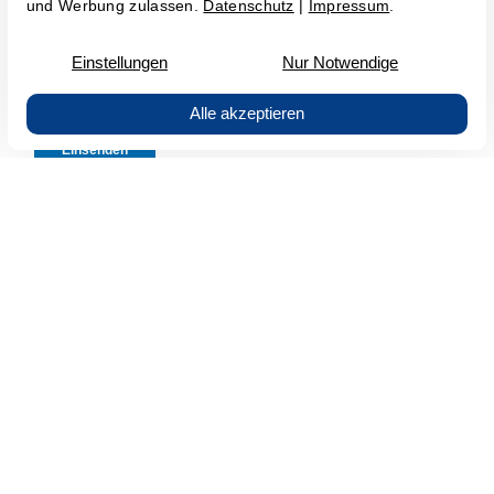
Downloads
Myra DDoS Protection | Datenblatt
(PDF | 0,35 MB)
Workshop M365-Tenant Security Check |
Datenblatt
(PDF | 0,24 MB)
Managed NAC Service | Datenblatt