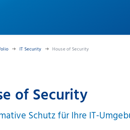
folio
IT Security
House of Security
e of Security
imative Schutz für Ihre IT-Umge