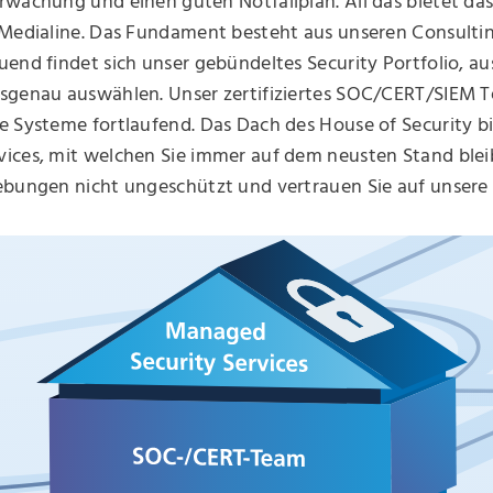
rwachung und einen guten Notfallplan. All das bietet da
 Medialine. Das Fundament besteht aus unseren Consultin
end findet sich unser gebündeltes Security Portfolio, au
sgenau auswählen. Unser zertifiziertes SOC/CERT/SIEM 
e Systeme fortlaufend. Das Dach des House of Security b
ices, mit welchen Sie immer auf dem neusten Stand blei
ebungen nicht ungeschützt und vertrauen Sie auf unsere 