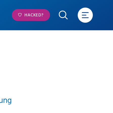
HACKED?
bung