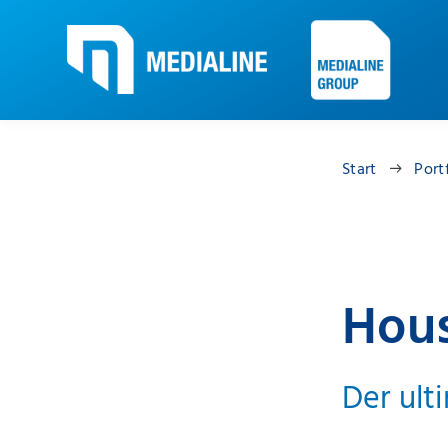
Start
Port
Hous
Der ult