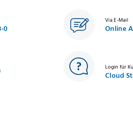
Via E-Mail
8-0
Online 
Login für 
h
Cloud St