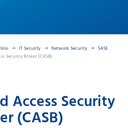
folio
IT Security
Network Security
SASE
ss Security Broker (CASB)
d Access Security
er (CASB)