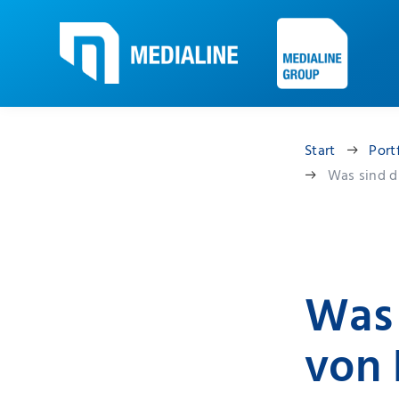
Start
Port
Was sind d
Was 
von