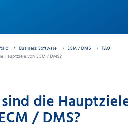
folio
Business Software
ECM / DMS
FAQ
ie Hauptziele von ECM / DMS?
sind die Hauptziel
 ECM / DMS?