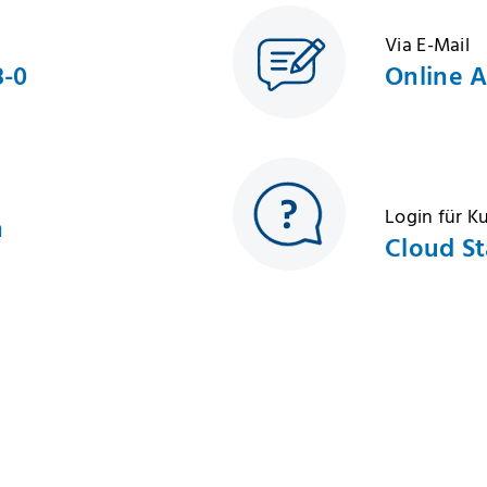
Via E-Mail
8-0
Online 
Login für 
h
Cloud St