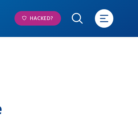
HACKED?
e