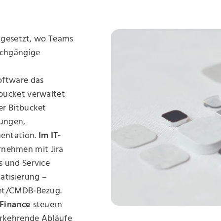
ingesetzt, wo Teams
rchgängige
oftware das
bucket verwaltet
er Bitbucket
rungen,
entation.
Im IT‑
nehmen mit Jira
 und Service
atisierung –
set/CMDB‑Bezug.
 Finance
steuern
erkehrende Abläufe