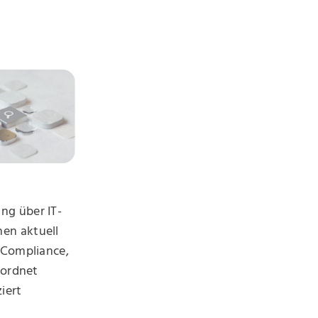
ng über IT-
en aktuell
 Compliance,
 ordnet
iert
e