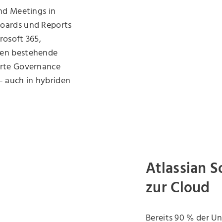
nd Meetings in
boards und Reports
rosoft 365,
den bestehende
erte Governance
– auch in hybriden
Atlassian 
zur Cloud
Bereits 90 % der 