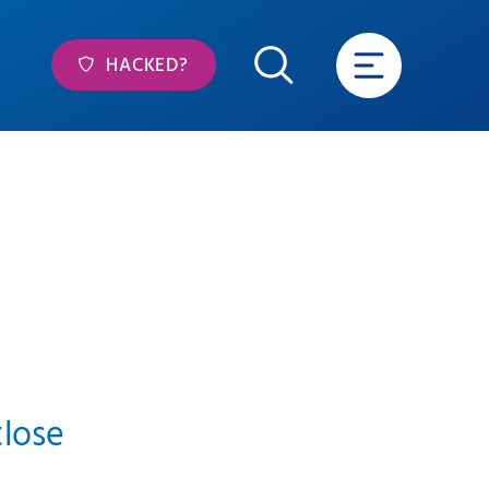
HACKED?
tlose