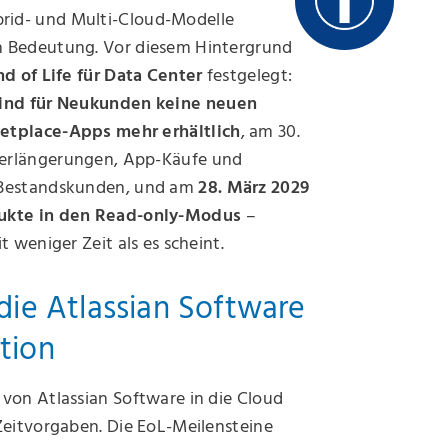
id- und Multi-Cloud-Modelle
n Bedeutung. Vor diesem Hintergrund
nd of Life für Data Center
festgelegt:
sind für Neukunden
keine neuen
etplace-Apps mehr erhältlich
, am 30.
erlängerungen, App-Käufe und
 Bestandskunden, und am
28. März 2029
ukte in den Read-only-Modus
–
t weniger Zeit als es scheint.
die Atlassian Software
tion
von Atlassian Software in die Cloud
Zeitvorgaben. Die EoL-Meilensteine