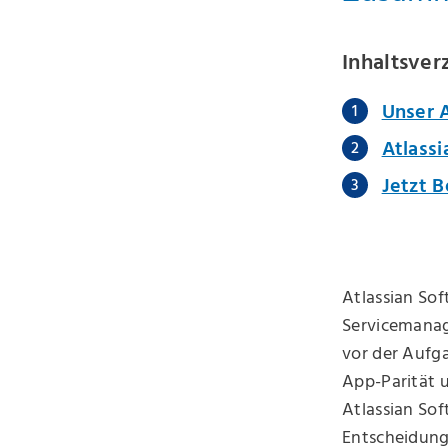
Inhaltsver
Unser A
Atlassi
Jetzt 
Atlassian So
Servicemanag
vor der Aufga
App-Parität u
Atlassian Sof
Entscheidungs