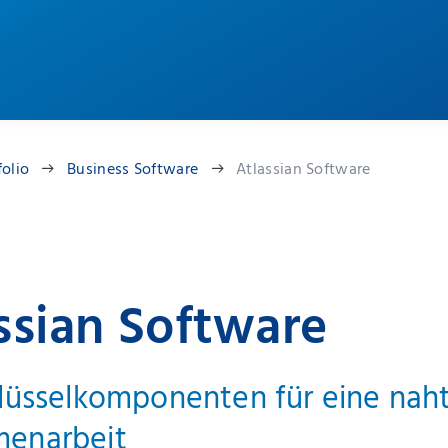
folio
Business Software
Atlassian Software
ssian Software
lüsselkomponenten für eine nah
enarbeit