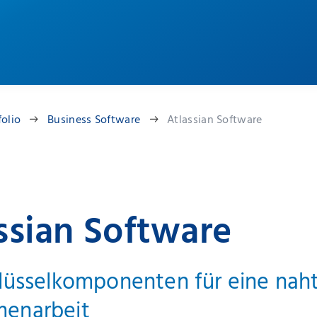
folio
Business Software
Atlassian Software
ssian Software
lüsselkomponenten für eine nah
enarbeit