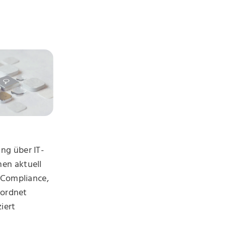
ng über IT-
en aktuell
 Compliance,
 ordnet
iert
e