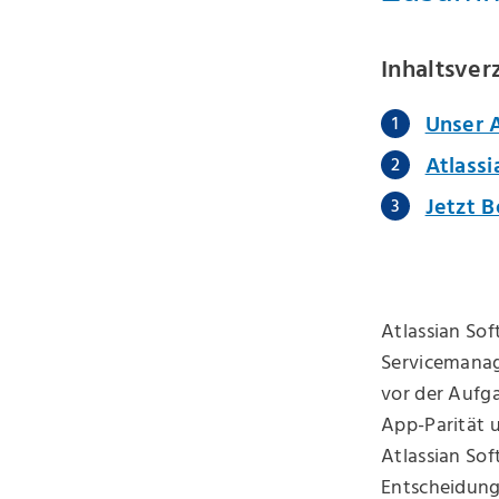
Inhaltsver
Unser A
Atlassi
Jetzt 
Atlassian So
Servicemanag
vor der Aufga
App-Parität u
Atlassian Sof
Entscheidungs