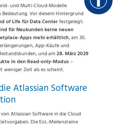
id- und Multi-Cloud-Modelle
n Bedeutung. Vor diesem Hintergrund
nd of Life für Data Center
festgelegt:
sind für Neukunden
keine neuen
etplace-Apps mehr erhältlich
, am 30.
erlängerungen, App-Käufe und
 Bestandskunden, und am
28. März 2029
ukte in den Read-only-Modus
–
t weniger Zeit als es scheint.
die Atlassian Software
tion
von Atlassian Software in die Cloud
Zeitvorgaben. Die EoL-Meilensteine