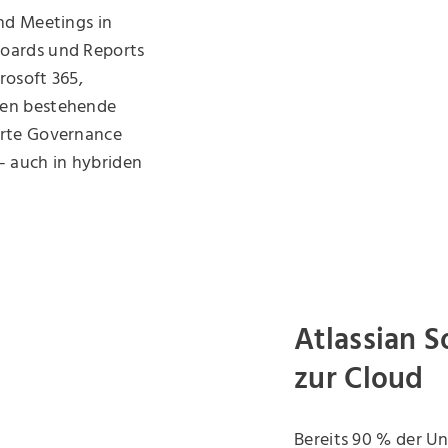
nd Meetings in
boards und Reports
rosoft 365,
den bestehende
erte Governance
– auch in hybriden
Atlassian 
zur Cloud
Bereits 90 % der 