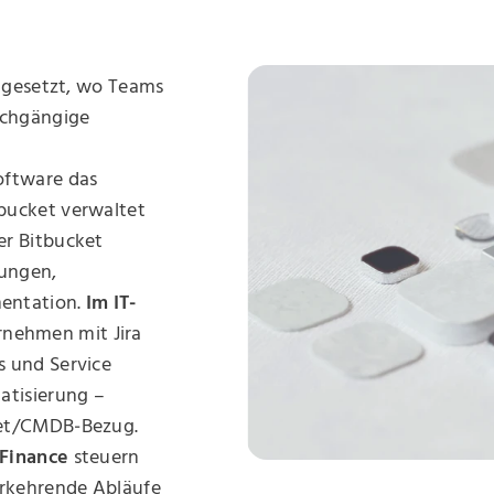
ingesetzt, wo Teams
rchgängige
oftware das
bucket verwaltet
er Bitbucket
rungen,
entation.
Im IT‑
nehmen mit Jira
 und Service
atisierung –
set/CMDB‑Bezug.
 Finance
steuern
erkehrende Abläufe