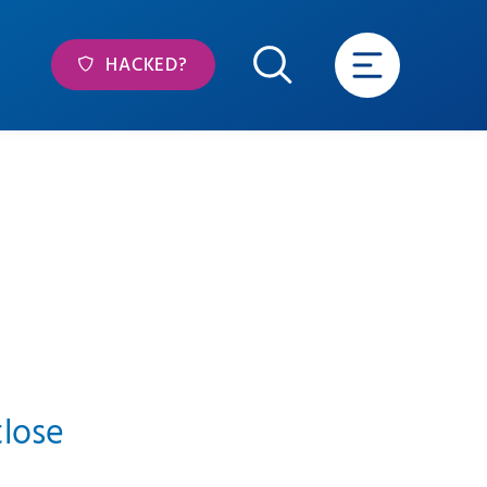
HACKED?
tlose