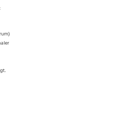
:
trum)
maler
gt.