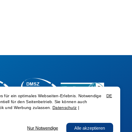
ache
DE
EN
RO
© Medialine AG 2026