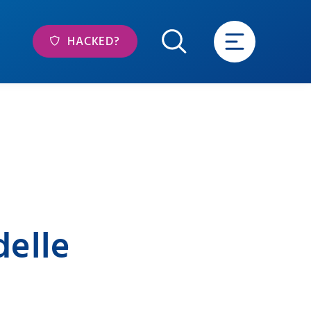
HACKED?
elle