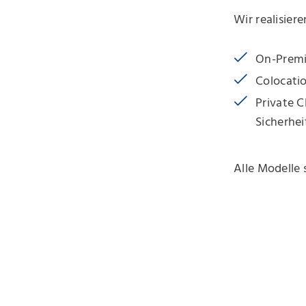
Wir realisier
On-Premi
Colocati
Private C
Sicherhei
Alle Modelle s