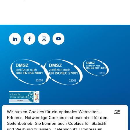
AGB AG
AGB SEC
AGB COM
AEB
ZV CSP
Datenschutz
Impressum
Trust Center