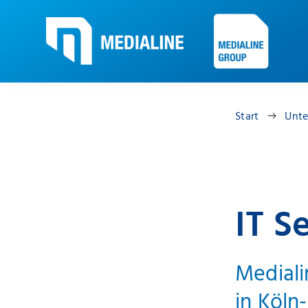
Start
Unt
IT S
Mediali
in Köln