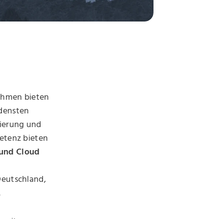
nehmen bieten
edensten
tierung und
petenz bieten
 und Cloud
Deutschland,
.