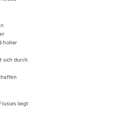
en
er
d hoher
 sich durch
chaffen
lusses liegt