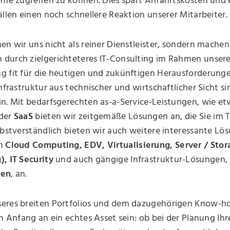
eme zugreifen zu können. Dies spart Anfahrtskosten und 
ällen einen noch schnellere Reaktion unserer Mitarbeiter.
en wir uns nicht als reiner Dienstleister, sondern machen
durch zielgerichteteres IT-Consulting im Rahmen unser
 fit für die heutigen und zukünftigen Herausforderungen
Infrastruktur aus technischer und wirtschaftlicher Sicht si
in. Mit bedarfsgerechten as-a-Service-Leistungen, wie e
der
SaaS
bieten wir zeitgemäße Lösungen an, die Sie im 
lbstverständlich bieten wir auch weitere interessante Lö
en
Cloud Computing, EDV, Virtualisierung, Server / Stor
, IT Security
und auch gängige Infrastruktur-Lösungen,
gen
, an.
eres breiten Portfolios und dem dazugehörigen Know-
on Anfang an ein echtes Asset sein: ob bei der Planung Ihr