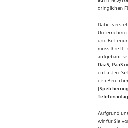
auf Ihre Syst
dringlichen F
Dabei versteh
Unternehmen 
und Betreuung
muss Ihre IT 
aufgebaut se
DaaS, PaaS
o
entlasten. Se
den Bereich
(Speicherung)
Telefonanla
Aufgrund uns
wir für Sie v