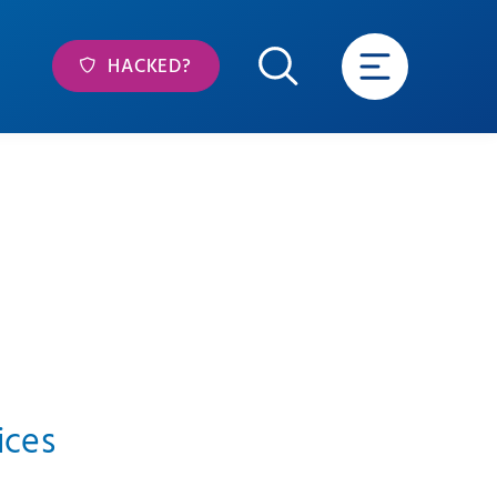
HACKED?
ices