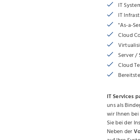
IT Syste
IT Infras
"As-a-Ser
Cloud C
Virtualis
Server /
Cloud Te
Bereitst
IT Services p
uns als Binde
wir Ihnen bei
Sie bei der I
Neben der
Vo