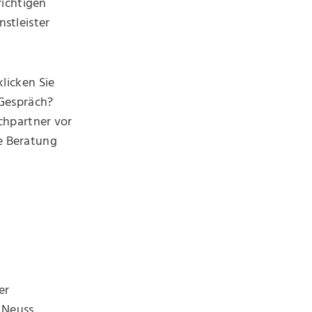
richtigen
nstleister
licken Sie
 Gespräch?
chpartner vor
le Beratung
er
 Neuss,