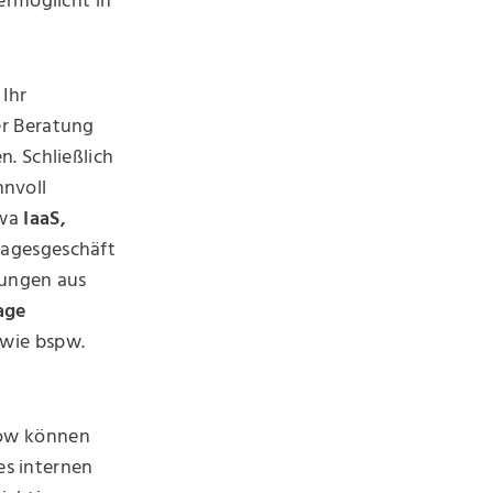
ermöglicht in
 Ihr
er Beratung
. Schließlich
nnvoll
twa
IaaS,
Tagesgeschäft
sungen aus
age
 wie bspw.
how können
es internen