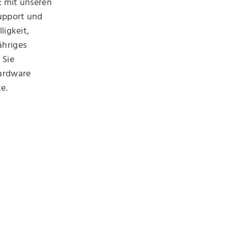
: mit unseren
upport und
ligkeit,
ähriges
 Sie
Hardware
e.