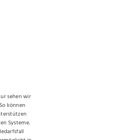
tur sehen wir
 So können
nterstützen
rten Systeme.
edarfsfall