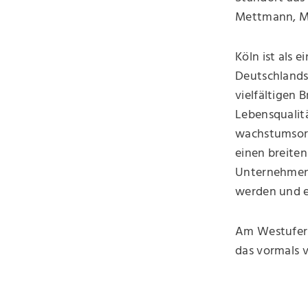
Mettmann, Mö
Köln ist als
Deutschlands 
vielfältigen 
Lebensqualitä
wachstumsori
einen breiten
Unternehmens
werden und ei
Am Westufer d
das vormals v