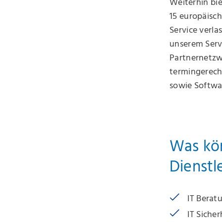
Weiterhin bi
15 europäisc
Service verla
unserem Serv
Partnernetzw
termingerech
sowie Softwar
Was kön
Dienstl
IT Berat
IT Siche