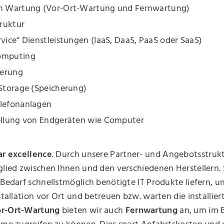
m Wartung (Vor-Ort-Wartung und Fernwartung)
truktur
vice“ Dienstleistungen (IaaS, DaaS, PaaS oder SaaS)
omputing
ierung
 Storage (Speicherung)
lefonanlagen
ellung von Endgeräten wie Computer
ar excellence
. Durch unsere Partner- und Angebotsstruk
glied zwischen Ihnen und den verschiedenen Herstellern.
 Bedarf schnellstmöglich benötigte IT Produkte liefern, u
nstallation vor Ort und betreuen bzw. warten die installie
r-Ort-Wartung
bieten wir auch
Fernwartung
an, um im B