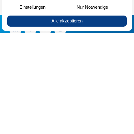
GTC SRL
Protecția datelor
Impressum
Limba:
AT
DE
EN
© Medialine EuroTrade S.R.L. 2026