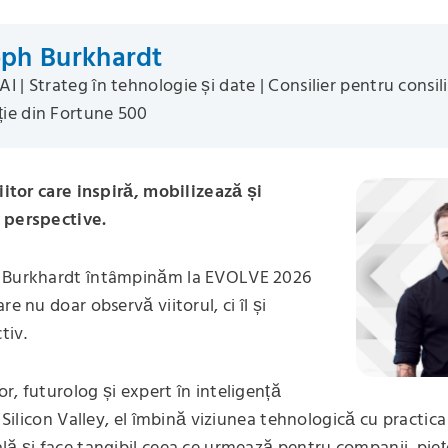
oph Burkhardt
AI | Strateg în tehnologie și date | Consilier pentru consili
ție din Fortune 500
viitor care inspiră, mobilizează și
 perspective.
 Burkhardt întâmpinăm la EVOLVE 2026
re nu doar observă viitorul, ci îl și
tiv.
r, futurolog și expert în inteligență
n Silicon Valley, el îmbină viziunea tehnologică cu practica