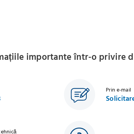
mațiile importante într-o privire 
Prin e-mail
3
Solicitar
 tehnică