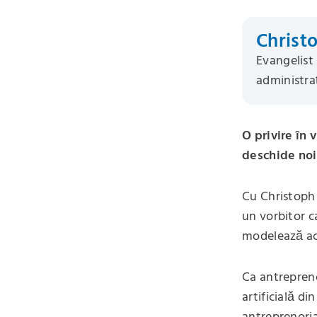
Christ
Evangelist 
administra
O privire în 
deschide noi
Cu Christoph
un vorbitor ca
modelează ac
Ca antrepreno
artificială di