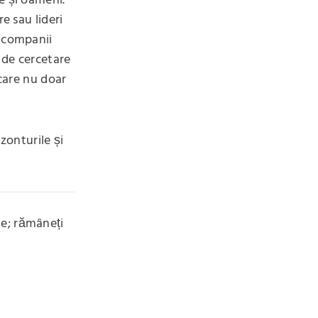
e și oameni.
e sau lideri
u companii
 de cercetare
 care nu doar
zonturile și
te; rămâneți