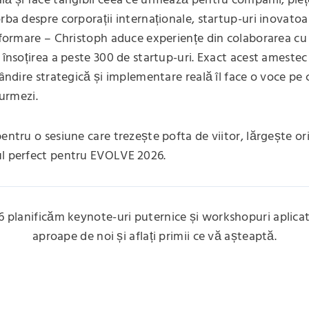
lă și face tangibil ceea ce urmează pentru companii, pieț
rba despre corporații internaționale, startup-uri inovatoar
nsformare – Christoph aduce experiențe din colaborarea c
n însoțirea a peste 300 de startup-uri. Exact acest amestec
 gândire strategică și implementare reală îl face o voce pe
 urmezi.
entru o sesiune care trezește pofta de viitor, lărgește ori
ul perfect pentru EVOLVE 2026.
 planificăm keynote-uri puternice și workshopuri aplica
aproape de noi și aflați primii ce vă așteaptă.