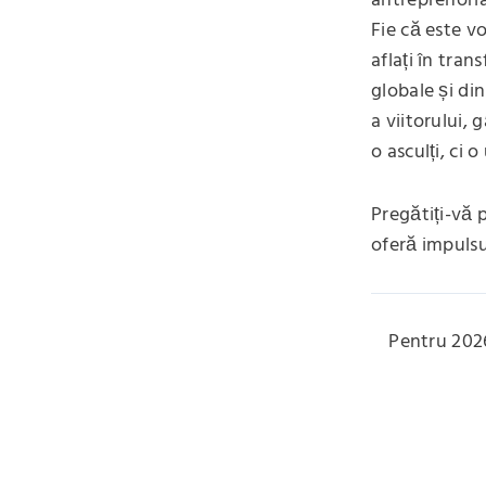
antreprenoria
Fie că este vo
aflați în tra
globale și di
a viitorului,
o asculți, ci o
Pregătiți-vă p
oferă impuls
Pentru 2026