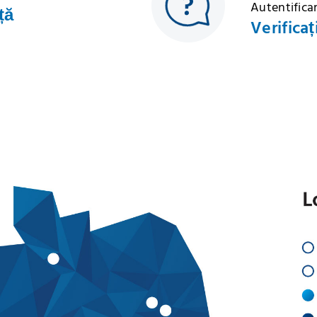
Autentificar
ță
Verificaț