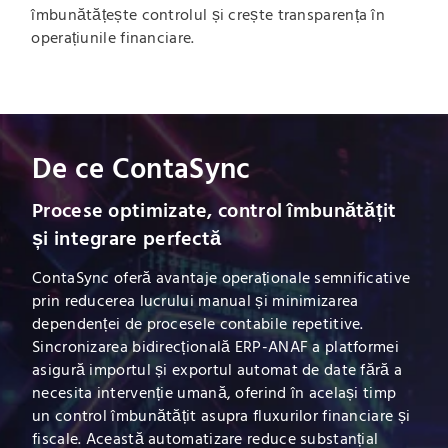
îmbunătățește controlul și crește transparența în
operațiunile financiare.
De ce ContaSync
Procese optimizate, control îmbunătățit
și integrare perfectă
ContaSync oferă avantaje operaționale semnificative
prin reducerea lucrului manual și minimizarea
dependenței de procesele contabile repetitive.
Sincronizarea bidirecțională ERP-ANAF a platformei
asigură importul și exportul automat de date fără a
necesita intervenție umană, oferind în același timp
un control îmbunătățit asupra fluxurilor financiare și
fiscale. Această automatizare reduce substanțial