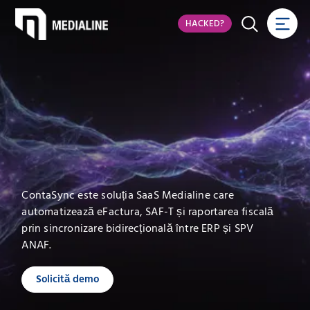
HACKED?
ContaSync este soluția SaaS Medialine care
automatizează eFactura, SAF-T și raportarea fiscală
prin sincronizare bidirecțională între ERP și SPV
ANAF.
Solicită demo