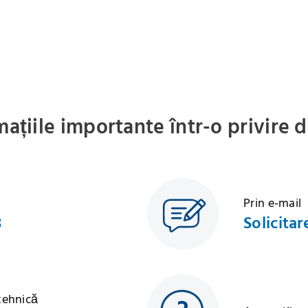
mațiile importante într-o privire 
Prin e-mail
3
Solicitar
 tehnică