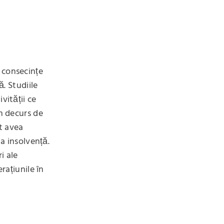
 consecințe
ă. Studiile
vității ce
în decurs de
t avea
la insolvență.
i ale
rațiunile în