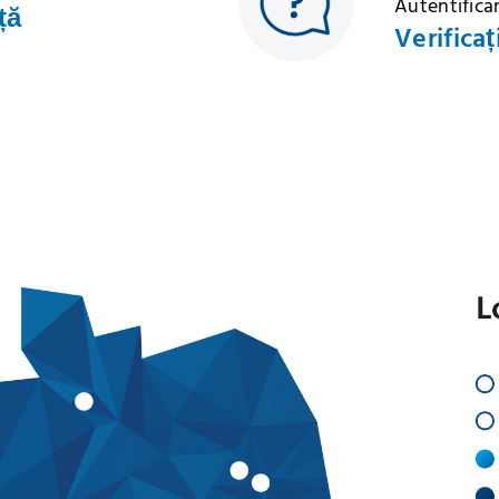
Autentificar
ță
Verificaț