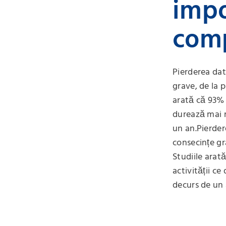
impo
comp
Pierderea dat
grave, de la p
arată că 93% 
durează mai m
un an.Pierder
consecințe gra
Studiile arat
activității ce
decurs de un 