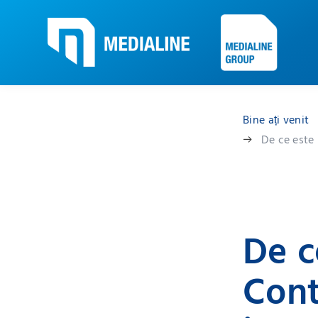
Bine ați venit
De ce este
De c
Cont