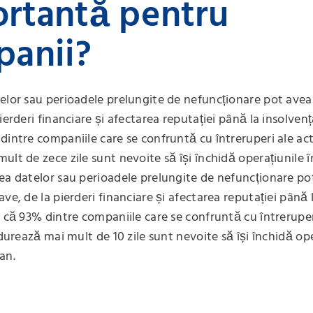
rtantă pentru
anii?
elor sau perioadele prelungite de nefuncționare pot avea
ierderi financiare și afectarea reputației până la insolvenț
dintre companiile care se confruntă cu întreruperi ale acti
ult de zece zile sunt nevoite să își închidă operațiunile 
ea datelor sau perioadele prelungite de nefuncționare po
ve, de la pierderi financiare și afectarea reputației până 
ă că 93% dintre companiile care se confruntă cu întreruper
 durează mai mult de 10 zile sunt nevoite să își închidă ope
an.