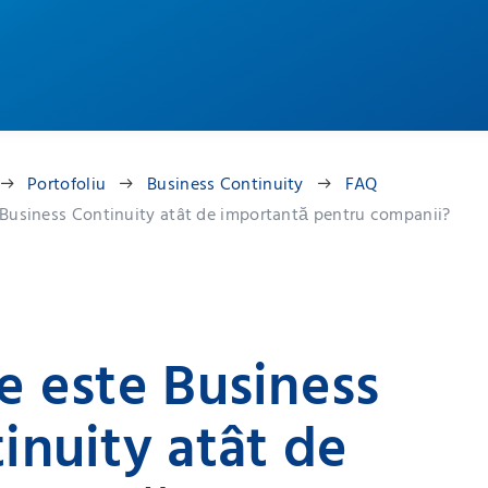
Portofoliu
Business Continuity
FAQ
 Business Continuity atât de importantă pentru companii?
e este Business
inuity atât de