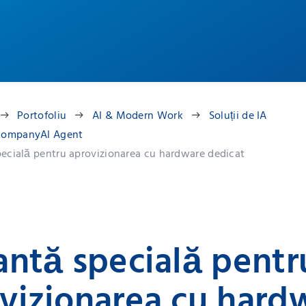
Portofoliu
AI & Modern Work
Soluții de IA
ompanyAI Agent
pecială pentru aprovizionarea cu hardware dedicat
antă specială pentr
vizionarea cu hard