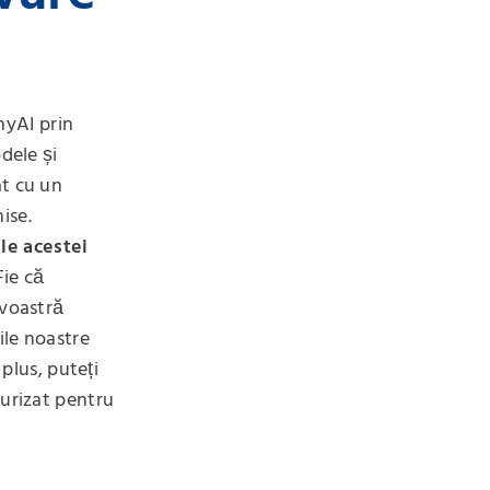
nyAI prin
dele și
at cu un
ise.
le acestei
Fie că
avoastră
ile noastre
 plus, puteți
curizat pentru