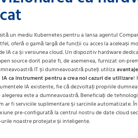
cat
sită un mediu Kubernetes pentru a lansa agentul Compa
tfel, oferă o gamă largă de funcții cu acces la aceleași mo
e IA ca și versiunea cloud. Un dispozitiv hardware dedic
pen source dorit poate fi, de asemenea, furnizat on-prem
umneavoastră IT și dumneavoastră puteți utiliza
avantaje
IA ca instrument pentru a crea noi cazuri de utilizare
! 
rumentele IA existente, fie că dezvoltați propriile dumne
 alegerea este a dumneavoastră. Beneficiați de tehnologi
 ar fi serviciile suplimentare și sarcinile automatizate. În
exiune pre-configurată la centrul nostru de date cloud se
urile noastre protejate și inteligente.