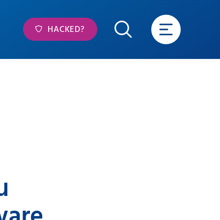
HACKED?
u
ware