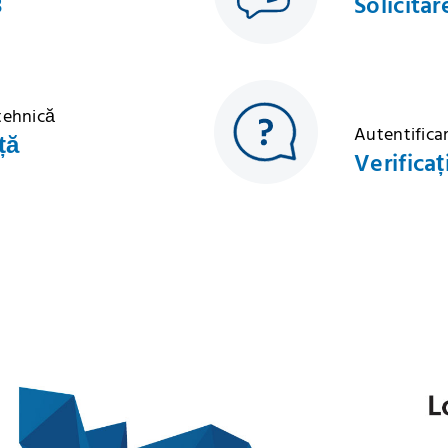
3
Solicitar
 tehnică
Autentificar
ță
Verificaț