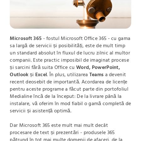
Microsoft 365
- fostul Microsoft Office 365 - cu gama
sa largă de servicii și posibilități, este de mult timp
un standard absolut în fluxul de lucru zilnic al multor
companii. Este practic imposibil de imaginat procese
și sarcini fără suita Office cu
Word, PowerPoint,
Outlook
și
Excel
. În plus, utilizarea
Teams
a devenit
recent deosebit de importantă. Acordarea de licențe
pentru aceste programe a făcut parte din portofoliul
Medialine încă de la început: De la livrare până la
instalare, vă oferim în mod fiabil o gamă completă de
servicii și asistență optimă.
Dar Microsoft 365 este mult mai mult decât
procesare de text și prezentări - produsele 365
pătrund în tot mai multe domenii de afaceri, de la