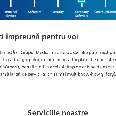
ci împreună pentru voi
ri astăzi, Grupul Medialine este o asociație puternică d
În cadrul grupului, menținem ierarhii plate, flexibilitate 
ănătoasă, beneficiind în același timp de echipe de experți
amă largă de servicii și chiar mai mult know-how și forț
Serviciile noastre