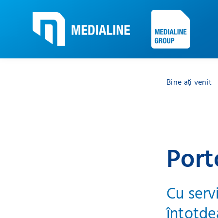
Bine ați venit
Port
Cu serv
întotde