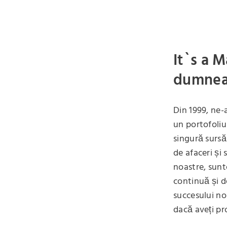
It`s a M
dumnea
Din 1999, ne-
un portofoliu 
singură sursă:
de afaceri și
noastre, sun
continuă și d
succesului no
dacă aveți pr