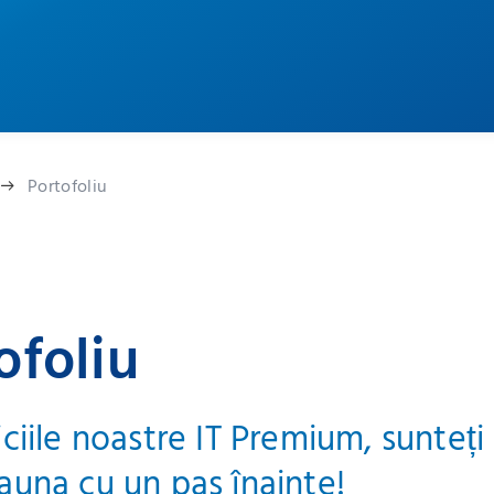
Portofoliu
ofoliu
iciile noastre IT Premium, sunteți
auna cu un pas înainte!