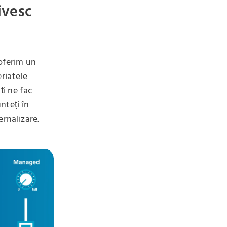
ivesc
 oferim un
eriatele
ți ne fac
nteți în
ernalizare.