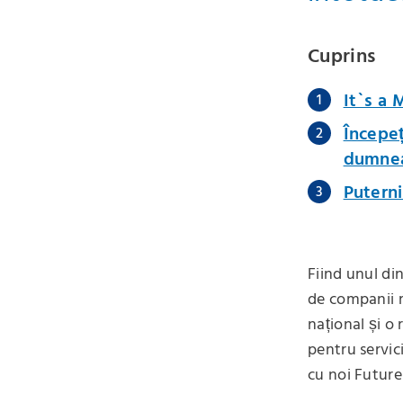
Cuprins
It`s a 
Începeț
dumnea
Puterni
Fiind unul di
de companii mi
național și o
pentru servici
cu noi Futur