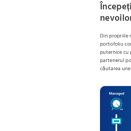
Începeți
nevoilo
Din propriile
portofoliu co
puternice cu 
partenerul po
căutarea unei 