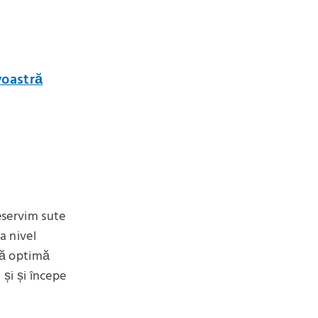
voastră
deservim sute
a nivel
nță optimă
 și și începe