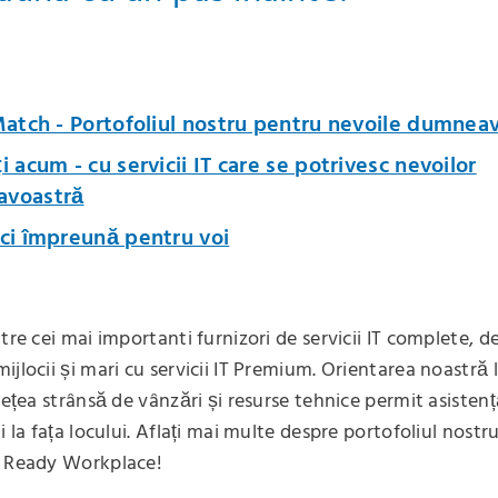
Match - Portofoliul nostru pentru nevoile dumnea
i acum - cu servicii IT care se potrivesc nevoilor
voastră
ci împreună pentru voi
ntre cei mai importanti furnizori de servicii IT complete, 
jlocii și mari cu servicii IT Premium. Orientarea noastră l
 rețea strânsă de vânzări și resurse tehnice permit asiste
i la fața locului. Aflați mai multe despre portofoliul nostru
e Ready Workplace!