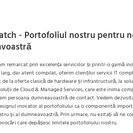
atch - Portofoliul nostru pentru 
voastră
am remarcat prin excelența serviciilor și printr-o gamă in
larg, dar atent compilat, oferim clienților servicii IT comp
 de la oferta clasică de hardware și infrastructură, la solu
 soluții de Cloud & Managed Services, care este inima com
tem persoana dumneavoastră de contact. Vedem dezvolt
esignul inovator al portofoliului ca o componentă impor
stru și al dumneavoastră. Prin urmare, nu ezitați să ne con
ovocări care depășesc limitele portofoliului nostru.