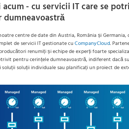
 acum - cu servicii IT care se potr
r dumneavoastră
 noatre centre de date din Austria, România și Germania,
mplet de servicii IT gestionate cu
CompanyCloud
. Parten
producători renumiți și echipe de experți foarte specializa
trivit pentru cerințele dumneavoastră, indiferent dacă su
soluții soluții individuale sau planificați un proiect de ext