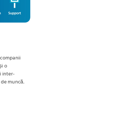
e companii
și o
 inter-
ă de muncă.