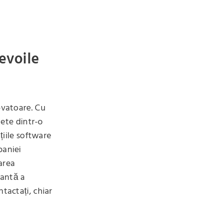
nevoile
ovatoare. Cu
lete dintr-o
țiile software
paniei
area
tantă a
tactați, chiar