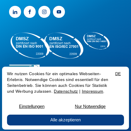
AGB AG
AGB SEC
AGB COM
AEB
ZV CSP
Datenschutz
Impressum
Trust Center
Sprache:
AT
EN
RO
© Medialine AG 2026