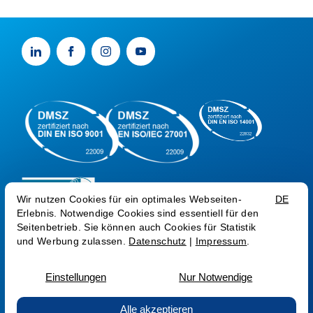
AGB AG
AGB SEC
AGB COM
AEB
ZV CSP
Datenschutz
Impressum
Trust Center
Sprache:
AT
EN
RO
© Medialine AG 2026