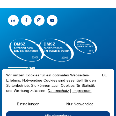
AGB AG
AGB SEC
AGB COM
AEB
ZV CSP
Datenschutz
Impressum
Trust Center
Sprache:
AT
EN
RO