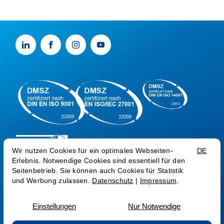
AGB AG
AGB SEC
AGB COM
AEB
ZV CSP
Datenschutz
Impressum
Trust Center
Sprache:
AT
EN
RO