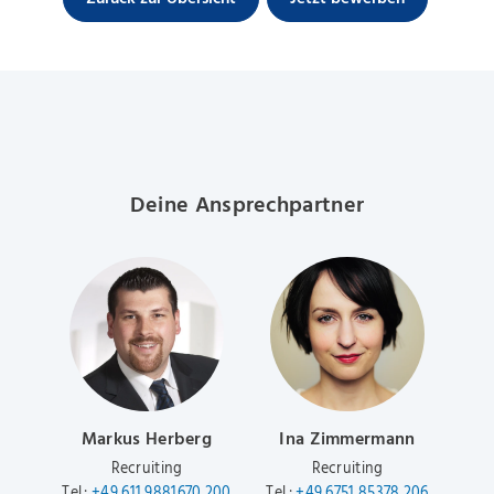
Deine Ansprechpartner
Markus Herberg
Ina Zimmermann
Recruiting
Recruiting
Tel.:
+49 611 9881670 200
Tel.:
+49 6751 85378 206