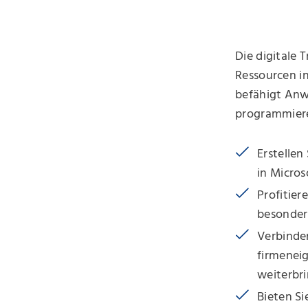
Die digitale
Ressourcen in
befähigt Anw
programmieren
Erstellen
in Micro
Profitier
besonders
Verbinde
firmenei
weiterbr
Bieten S