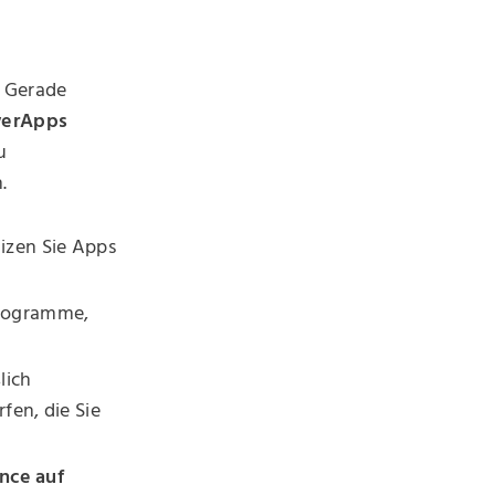
: Gerade
erApps
u
.
izen Sie Apps
programme,
lich
en, die Sie
nce auf