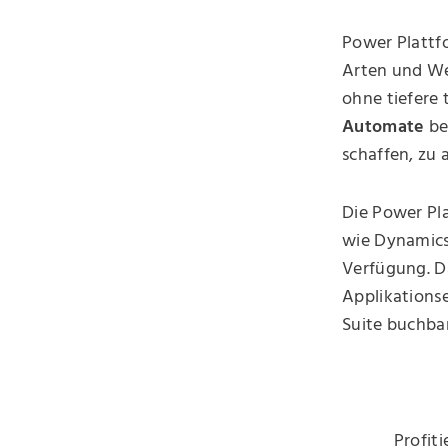
Power Plattf
Arten und We
ohne tiefere 
Automate
be
schaffen, zu 
Die Power Pla
wie Dynamics
Verfügung. 
Applikations
Suite buchbar
Profit