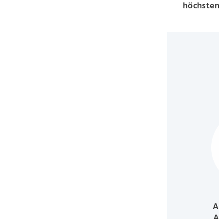
höchsten
A
A