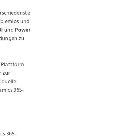
erschiedenste
oblemlos und
BI
und
Power
ndungen zu
 Plattform
r zur
viduelle
amics 365-
cs 365-