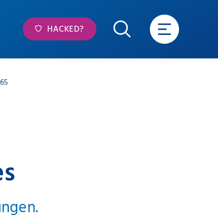
HACKED?
365
es
ungen.