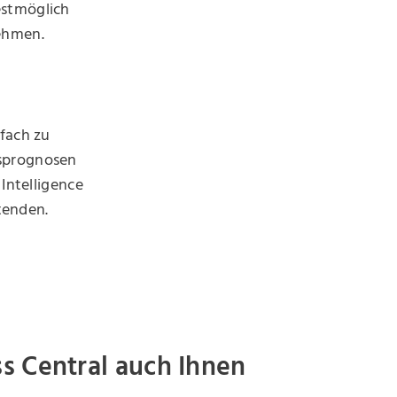
estmöglich
nehmen.
nfach zu
fsprognosen
 Intelligence
itenden.
s Central auch Ihnen