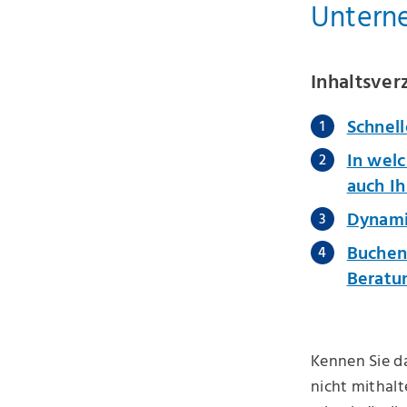
Untern
Inhaltsver
Schnell
In wel
auch Ih
Dynami
Buchen 
Beratu
Kennen Sie da
nicht mithal