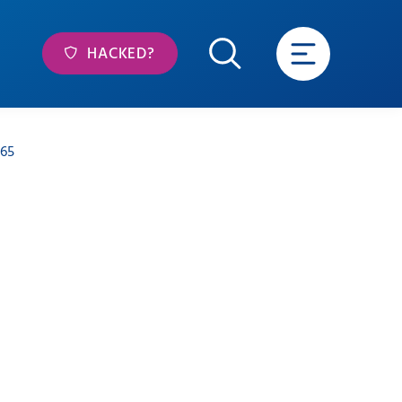
HACKED?
365