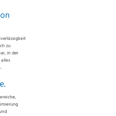
von
verlässigkeit
ich zu
ar, in der
alles
.
e.
ereiche,
timierung
 und