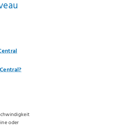
iveau
Central
Central?
schwindigkeit
ine oder