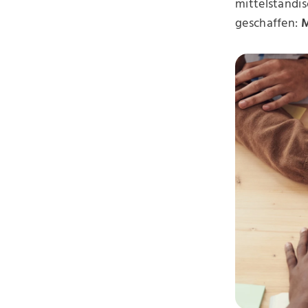
mittelständis
geschaffen:
M