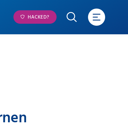
HACKED?
rnen