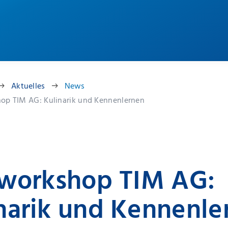
Aktuelles
News
hop TIM AG: Kulinarik und Kennenlernen
lworkshop TIM AG:
narik und Kennenle