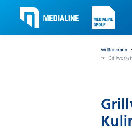
Willkommen
Grillworks
Gril
Kuli