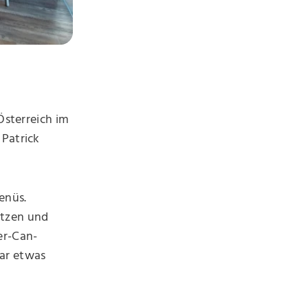
Österreich im
 Patrick
enüs.
etzen und
er-Can-
war etwas