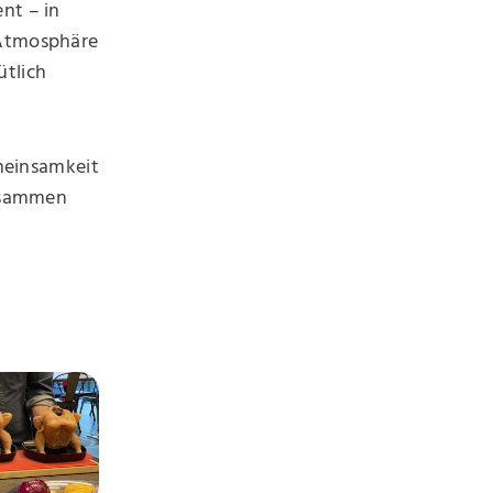
nt – in
 Atmosphäre
ütlich
meinsamkeit
Zusammen