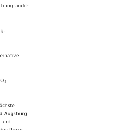
achungsaudits
g,
ernative
CO₂-
nächste
d Augsburg
n und
cher Prozess,