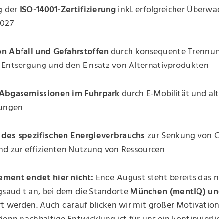
g der
ISO-14001-Zertifizierung
inkl. erfolgreicher Überw
2027
n Abfall und Gefahrstoffen
durch konsequente Trennun
 Entsorgung und den Einsatz von Alternativprodukten
Abgasemissionen im Fuhrpark
durch E-Mobilität und alt
sungen
des spezifischen Energieverbrauchs
zur Senkung von 
nd zur effizienten Nutzung von Ressourcen
ment endet hier nicht:
Ende August steht bereits das 
audit an, bei dem die Standorte
München (mentIQ) un
rt werden. Auch darauf blicken wir mit großer Motivatio
denn nachhaltige Entwicklung ist für uns ein kontinuierli