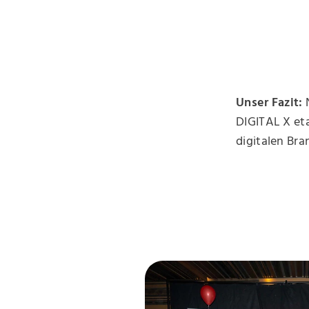
Unser Fazit:
N
DIGITAL X eta
digitalen Bra