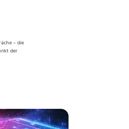
räche – die
unkt der