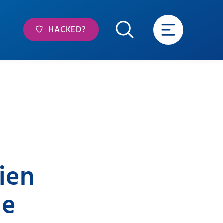
HACKED?
ien
le