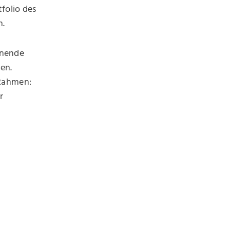
tfolio des
h.
nnende
en.
 Rahmen:
r