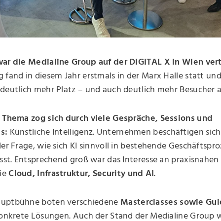
war die Medialine Group auf der DIGITAL X in Wien ver
 fand in diesem Jahr erstmals in der Marx Halle statt un
deutlich mehr Platz – und auch deutlich mehr Besucher al
s Thema zog sich durch viele Gespräche, Sessions und
s:
Künstliche Intelligenz. Unternehmen beschäftigen sich
der Frage, wie sich KI sinnvoll in bestehende Geschäftspr
ässt. Entsprechend groß war das Interesse an praxisnahen
ie
Cloud, Infrastruktur, Security und AI
.
auptbühne boten verschiedene
Masterclasses sowie Gui
konkrete Lösungen. Auch der Stand der Medialine Group wa