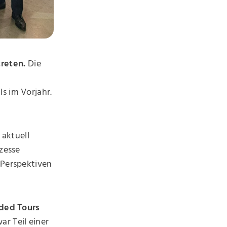
treten.
Die
d
s im Vorjahr.
 aktuell
ozesse
 Perspektiven
ded Tours
r Teil einer