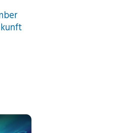
mber
ukunft