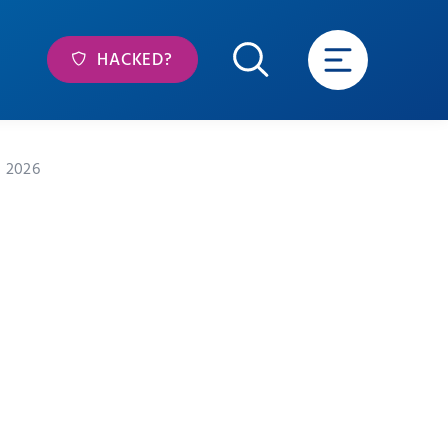
HACKED?
 2026