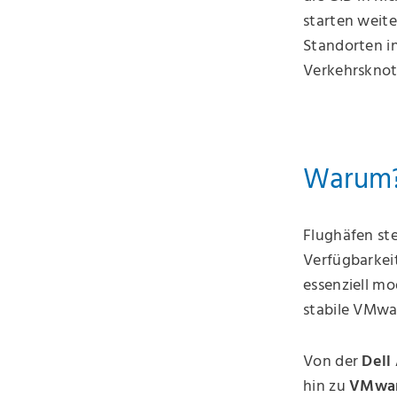
starten weite
Standorten i
Verkehrsknot
Warum
Flughäfen ste
Verfügbarkei
essenziell mo
stabile VMwar
Von der
Dell
hin zu
VMwar