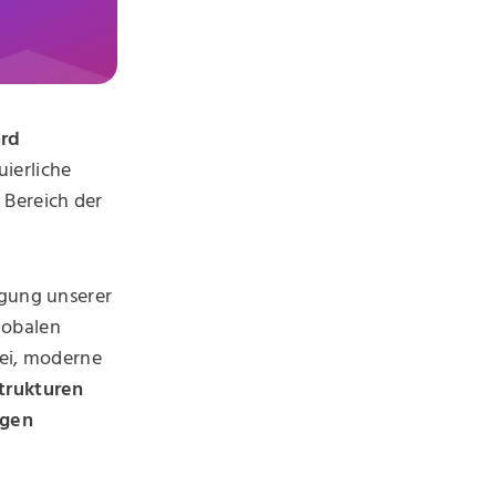
ard
ierliche
 Bereich der
igung unserer
lobalen
ei, moderne
strukturen
ngen