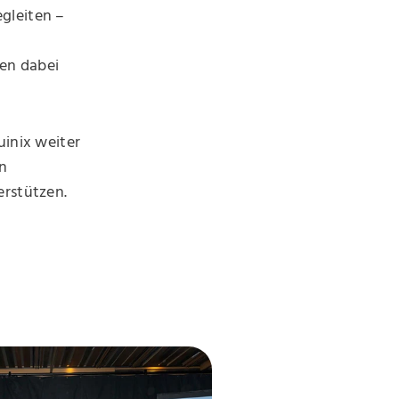
gleiten –
en dabei
uinix weiter
n
erstützen.