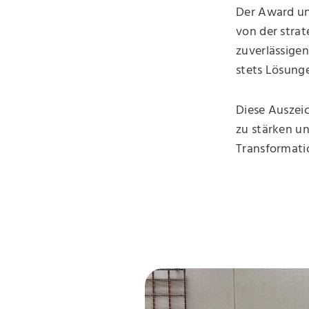
Der Award un
von der stra
zuverlässige
stets Lösunge
Diese Auszeic
zu stärken u
Transformatio