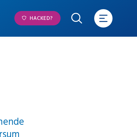
HACKED?
nnende
ersum