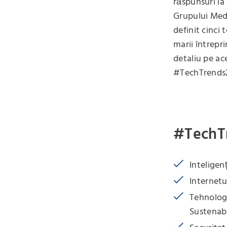
răspunsuri la
Grupului Medi
definit cinci 
marii întrepri
detaliu pe ace
#TechTrends
#TechTr
Inteligen
Internetu
Tehnologi
Sustenabi