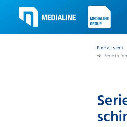
Bine ați venit
Serie în fo
Seri
schi