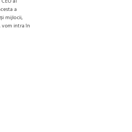
, CEO al
acesta a
i mijlocii,
, vom intra în