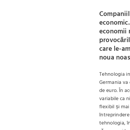
Companiile
economic.
economii m
provocăril
care le-am
noua noas
Tehnologia in
Germania va d
de euro. În a
variabile ca 
flexibil și ma
întreprindere
tehnologia, î