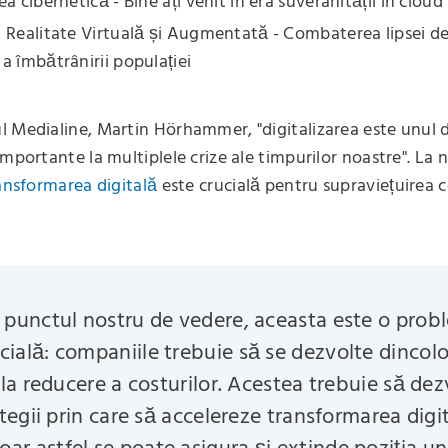
a cibernetică - Bine ați venit în era suveranității în cloud
 Realitate Virtuală și Augmentată - Combaterea lipsei de
a îmbătrânirii populației
 Medialine, Martin Hörhammer, "digitalizarea este unul 
mportante la multiplele crize ale timpurilor noastre". La n
ansformarea digitală
este crucială pentru supraviețuirea 
 punctul nostru de vedere, aceasta este o pro
cială: companiile trebuie să se dezvolte dincol
la reducere a costurilor. Acestea trebuie să dez
tegii prin care să accelereze transformarea digi