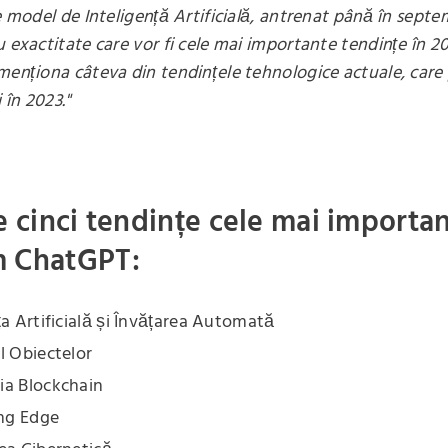
de model de Inteligență Artificială, antrenat până în septe
u exactitate care vor fi cele mai importante tendințe în 2
menționa câteva din tendințele tehnologice actuale, care 
 în 2023."
le cinci tendințe cele mai importa
m ChatGPT:
ța Artificială și Învățarea Automată
l Obiectelor
ia Blockchain
ng Edge