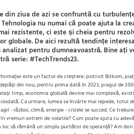
 din ziua de azi se confruntă cu turbulenț
 Tehnologia nu numai că poate ajuta la cre
ai rezistente, ci este și cheia pentru rezo
or globale. De aici rezultă tendințe interes
 analizat pentru dumneavoastră. Bine ați ve
tră serie: #TechTrends23.
formației este un factor de creștere: potrivit Bitkom, piaț
epăși din nou, pentru prima dată în 2023, pragul de 200
celași timp, economia globală devine mai complexă, exis
niciodată. Ca urmare, lumea se învârte mai repede, totul 
i agil - război, climă, energie - crizele se succed. Ce trebuie
 în vremuri extrem de volatile? Cum poate ajuta cu adev
n loc să rămână un simplu purtător de speranță? Am dori