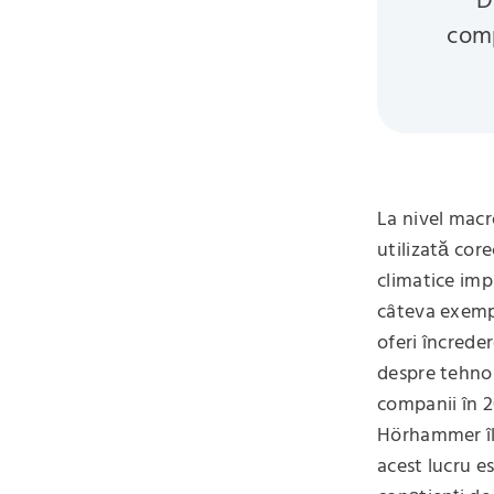
D
comp
La nivel macr
utilizată cor
climatice imp
câteva exempl
oferi încrede
despre tehnol
companii în 2
Hörhammer îl 
acest lucru e