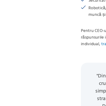
Securitate
Robotică,
muncă și 
Pentru CEO-ul
răspunsurile i
individual,
tr
"Din
cru
simp
stra