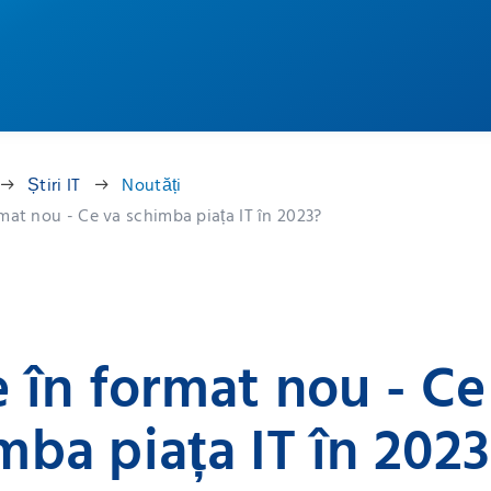
Știri IT
Noutăți
rmat nou - Ce va schimba piața IT în 2023?
e în format nou - Ce
mba piața IT în 202