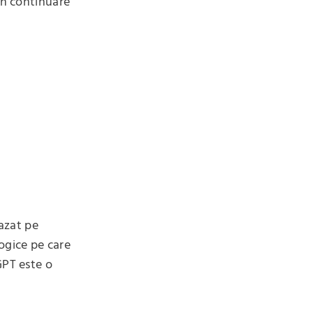
în continuare
bazat pe
logice pe care
GPT este o