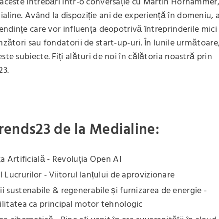
 aceste întrebări într-o conversație cu Martin Hörhammer
aline. Având la dispoziție ani de experiență în domeniu, 
tendințe care vor influența deopotrivă întreprinderile mici ș
nzători sau fondatorii de start-up-uri. În lunile următoare
ste subiecte. Fiți alături de noi în călătoria noastră prin
23.
ends23 de la Medialine:
ța Artificială - Revoluția Open AI
l Lucrurilor - Viitorul lanțului de aprovizionare
i sustenabile & regenerabile și furnizarea de energie -
litatea ca principal motor tehnologic