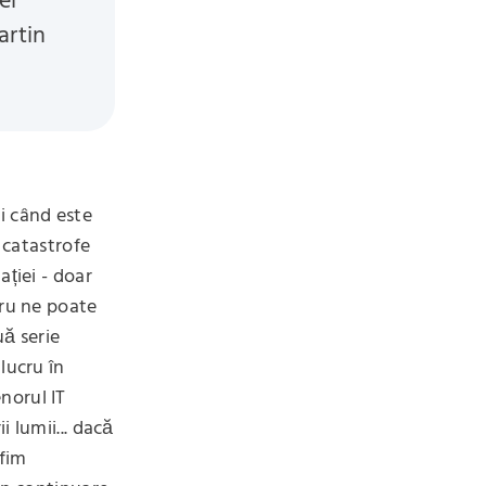
ei
artin
i când este
 catastrofe
ației - doar
cru ne poate
uă serie
lucru în
norul IT
 lumii... dacă
 fim