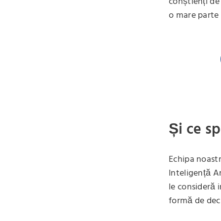
conștienți de
o mare parte 
Și ce s
Echipa noastr
Inteligență Ar
le consideră 
formă de decl