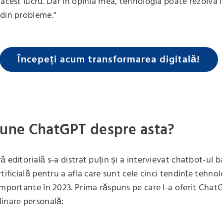
 acest lucru. Dar în opinia mea, tehnologia poate rezolva 
din probleme."
Începeți acum transformarea digitală!
pune ChatGPT despre asta?
ă editorială s-a distrat puțin și a intervievat chatbot-ul 
tificială pentru a afla care sunt cele cinci tendințe tehno
importante în 2023. Prima răspuns pe care l-a oferit Chat
inare personală: