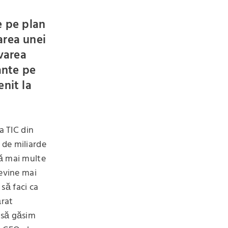
e pe plan
area unei
lvarea
ante pe
nit la
a TIC din
 de miliarde
tă mai multe
devine mai
 să faci ca
ărat
 să găsim