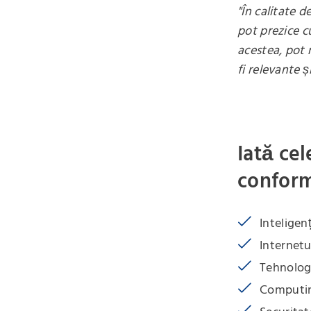
"În calitate 
pot prezice c
acestea, pot 
fi relevante și
Iată ce
confor
Inteligen
Internetu
Tehnolog
Computi