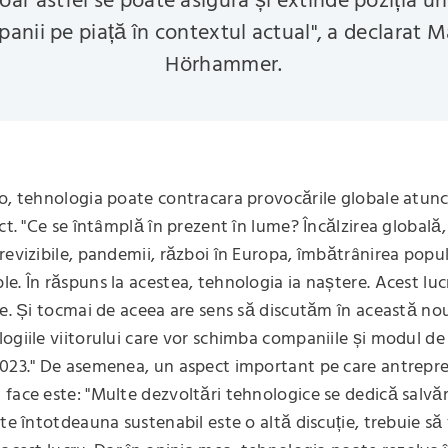
oar astfel se poate asigura și extinde poziția un
anii pe piață în contextul actual", a declarat M
Hörhammer.
o, tehnologia poate contracara provocările globale atunc
ect. "Ce se întâmplă în prezent în lume? Încălzirea globală,
revizibile, pandemii, război în Europa, îmbătrânirea popul
e. În răspuns la acestea, tehnologia ia naștere. Acest lu
re. Și tocmai de aceea are sens să discutăm în această no
ogiile viitorului care vor schimba companiile și modul de 
023." De asemenea, un aspect important pe care antrepre
face este: "Multe dezvoltări tehnologice se dedică salvării
ste întotdeauna sustenabil este o altă discuție, trebuie să