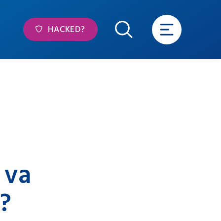
HACKED?
 va
3?