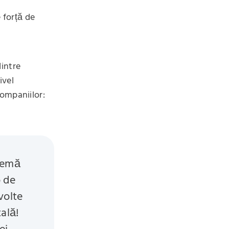
 forță de
dintre
ivel
companiilor:
blemă
o de
volte
tală!